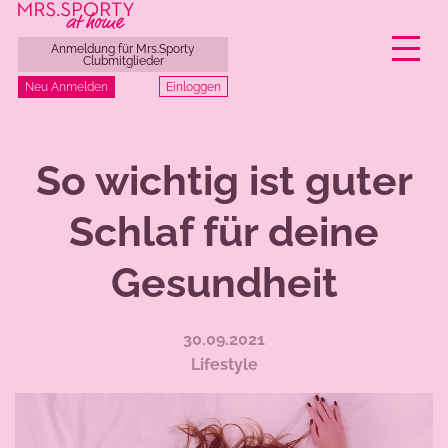
Anmeldung für Mrs.Sporty
Clubmitglieder
Einloggen
Neu Anmelden
Zum
Inhalt
So wichtig ist guter
springen
Schlaf für deine
Gesundheit
30.09.2021
Lifestyle