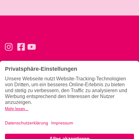
Basics
Ernährung & Tipps
Konzept
Ernährung
Trainingsphilosophie
Magazin
Team
Gutscheine verschenken
Allgemeines
News
Hilfe & Kontakt
Newsletter
Gesundheitshinweise