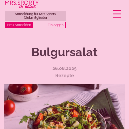
Anmeldung für Mrs.Sporty
Clubmitglieder
Einloggen
Neu Anmelden
Zum
Inhalt
Bulgursalat
springen
26.08.2025
Rezepte