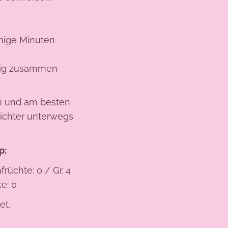
nige Minuten
htig zusammen
ln und am besten
leichter unterwegs
p:
früchte: 0 / Gr. 4
ke: 0
et.