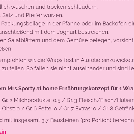
dlich waschen und trocken schleudern.
 Salz und Pfeffer würzen.
 Packungsbeilage in der Pfanne oder im Backofen ei
nschließend mit dem Joghurt bestreichen.
den Salatblättern und dem Gemüse belegen, vorsic
eßen.
pfehlen wir, die Wraps fest in Alufolie einzuwicke
e zu teilen. So fallen sie nicht auseinander und sind 
em Mrs.Sporty at home Ernährungskonzept für 1 Wra
 / Gr. 2 Milchprodukte: 0,5 / Gr. 3 Fleisch/Fisch/Hülsen
Obst: 0 / Gr. 6 Fette: 0 / Gr. 7 Extras: 0 / Gr. 8 Geträn
d mit insgesamt 3,7 Bausteinen (pro Portion) berechn
zin