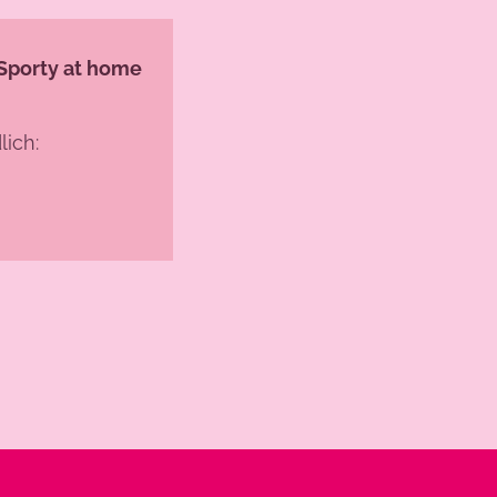
.Sporty at home
ich: