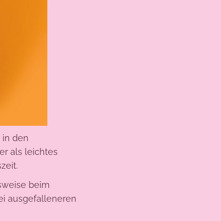
 in den
r als leichtes
eit.
lsweise beim
ei ausgefalleneren