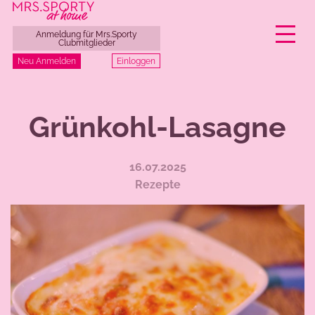
Anmeldung für Mrs.Sporty
Clubmitglieder
Einloggen
Neu Anmelden
Zum
Inhalt
Grünkohl-Lasagne
springen
16.07.2025
Rezepte