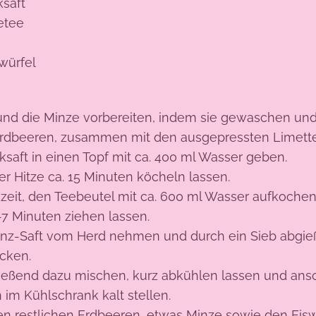
saft
etee
würfel
und die Minze vorbereiten, indem sie gewaschen und
 Erdbeeren, zusammen mit den ausgepressten Limett
aft in einen Topf mit ca. 400 ml Wasser geben.
ger Hitze ca. 15 Minuten köcheln lassen.
zeit, den Teebeutel mit ca. 600 ml Wasser aufkoche
-7 Minuten ziehen lassen.
nz-Saft vom Herd nehmen und durch ein Sieb abgieß
cken.
ießend dazu mischen, kurz abkühlen lassen und ansc
 im Kühlschrank kalt stellen.
n restlichen Erdbeeren, etwas Minze sowie den Eisw