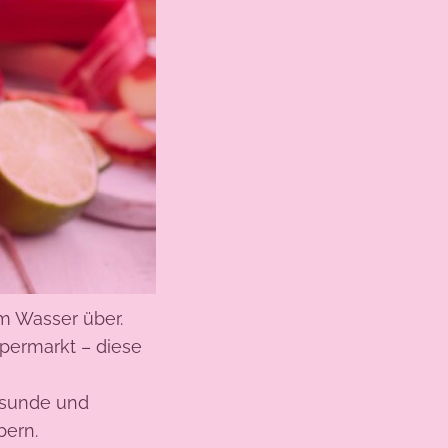
m Wasser über.
permarkt – diese
esunde und
bern.