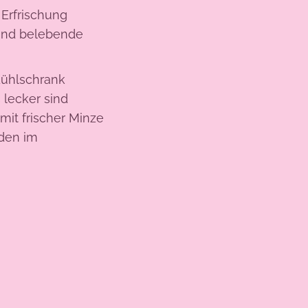
 Erfrischung
 und belebende
Kühlschrank
 lecker sind
mit frischer Minze
den im