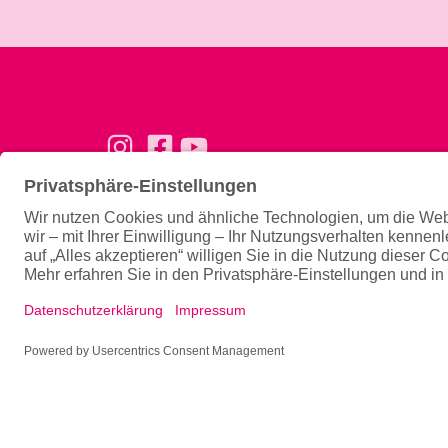
Basics
Ernähru
Konzept
Ernähru
Trainingsphilosophie
Magazin
Team
Gutscheine verschenken