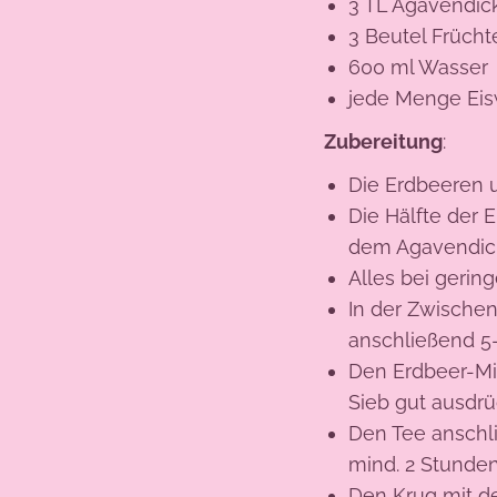
3 TL Agavendick
3 Beutel Frücht
600 ml Wasser
jede Menge Eis
Zubereitung
:
Die Erdbeeren 
Die Hälfte der
dem Agavendicks
Alles bei gerin
In der Zwischen
anschließend 5
Den Erdbeer-Mi
Sieb gut ausdrü
Den Tee anschl
mind. 2 Stunden
Den Krug mit de