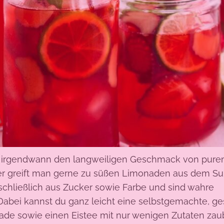
hat irgendwann den langweiligen Geschmack von pure
 greift man gerne zu süßen Limonaden aus dem Su
schließlich aus Zucker sowie Farbe und sind wahre
abei kannst du ganz leicht eine selbstgemachte, g
ade sowie einen Eistee mit nur wenigen Zutaten zau