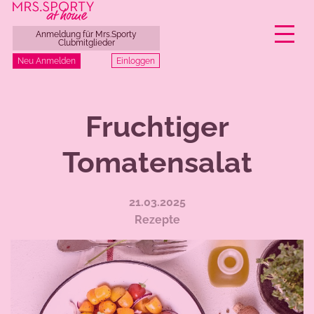
Anmeldung für Mrs.Sporty
Clubmitglieder
Einloggen
Neu Anmelden
Zum
Inhalt
Fruchtiger
springen
Tomatensalat
21.03.2025
Rezepte