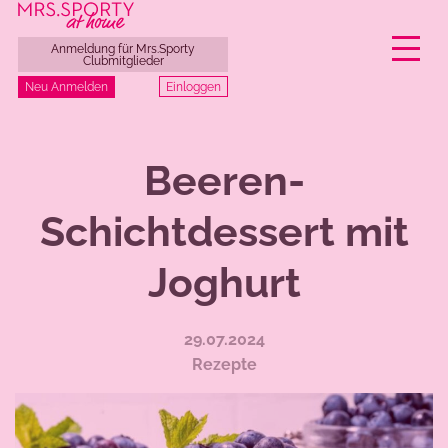
Anmeldung für Mrs.Sporty
Clubmitglieder
Einloggen
Neu Anmelden
Zum
Inhalt
Beeren-
springen
Schichtdessert mit
Joghurt
29.07.2024
Rezepte