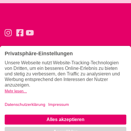
Basics
Ernährung & Tipps
Konzept
Ernährung
Trainingsphilosophie
Magazin
Team
Gutscheine verschenken
Allgemeines
News
Hilfe & Kontakt
Newsletter
Gesundheitshinweise
Datenschutzerklärung