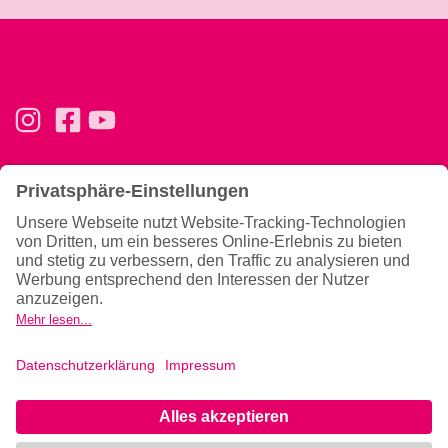
Basics
Ernährung & Tipps
Konzept
Ernährung
Trainingsphilosophie
Magazin
Team
Gutscheine verschenken
Allgemeines
News
Hilfe & Kontakt
Newsletter
Gesundheitshinweise
Datenschutzerklärung