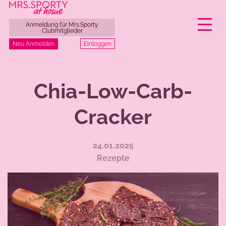
Anmeldung für Mrs.Sporty
Clubmitglieder
Einloggen
Neu Anmelden
Zum
Inhalt
Chia-Low-Carb-
springen
Cracker
24.01.2025
Rezepte