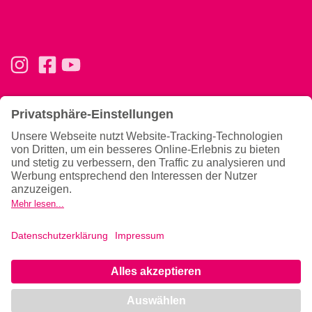
Basics
Ernährung & Tipps
Konzept
Ernährung
Trainingsphilosophie
Magazin
Team
Gutscheine verschenken
Allgemeines
News
Hilfe & Kontakt
Newsletter
Gesundheitshinweise
Datenschutzerklärung
Impressum