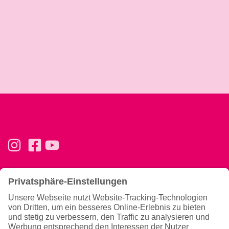
Basics
Ernährung & Tipps
Konzept
Ernährung
Trainingsphilosophie
Magazin
Team