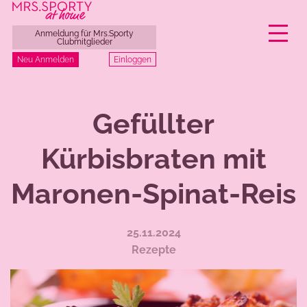
Anmeldung für Mrs.Sporty
Clubmitglieder
Einloggen
Neu Anmelden
Zum
Inhalt
Gefüllter
springen
Kürbisbraten mit
Maronen-Spinat-Reis
25.11.2024
Rezepte