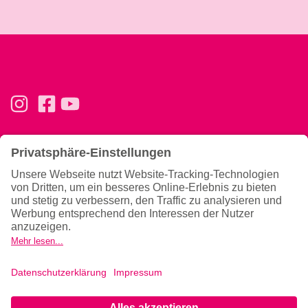
Basics
Ernährung & Tipps
Konzept
Ernährung
Trainingsphilosophie
Magazin
Team
Gutscheine verschenken
Allgemeines
News
Hilfe & Kontakt
Newsletter
Gesundheitshinweise