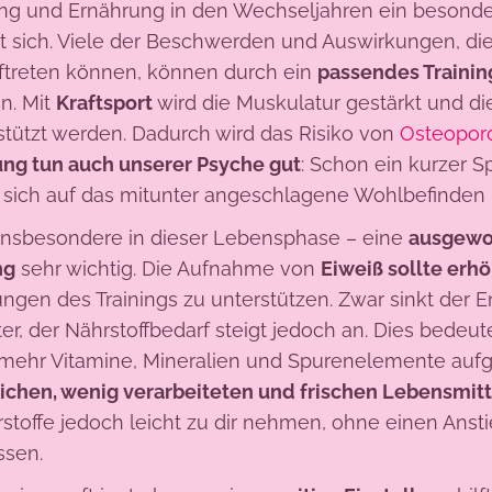
ng und Ernährung in den Wechseljahren ein beson
t sich. Viele der Beschwerden und Auswirkungen, die
ftreten können, können durch ein
passendes Trainin
n. Mit
Kraftsport
wird die Muskulatur gestärkt und d
stützt werden. Dadurch wird das Risiko von
Osteopor
g tun auch unserer Psyche gut
: Schon ein kurzer S
n sich auf das mitunter angeschlagene Wohlbefinden 
 insbesondere in dieser Lebensphase – eine
ausgewog
ng
sehr wichtig. Die Aufnahme von
Eiweiß sollte erh
ngen des Trainings zu unterstützen. Zwar sinkt der E
, der Nährstoffbedarf steigt jedoch an. Dies bedeut
, mehr Vitamine, Mineralien und Spurenelemente a
lichen, wenig verarbeiteten und frischen Lebensmit
toffe jedoch leicht zu dir nehmen, ohne einen Anst
ssen.