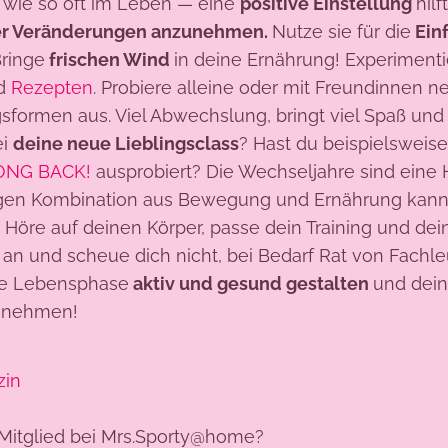
s wie so oft im Leben — eine
positive Einstellung
hilf
er Veränderungen anzunehmen.
Nutze sie für die
Ein
ringe
frischen Wind
in deine Ernährung! Experiment
nd
Rezepten
. Probiere alleine oder mit Freundinnen n
sformen aus. Viel Abwechslung, bringt viel Spaß und 
ei
deine neue Lieblingsclass
? Hast du beispielsweis
ONG BACK!
ausprobiert? Die Wechseljahre sind eine 
tigen Kombination aus Bewegung und Ernährung kannst
 Höre auf deinen Körper, passe dein Training und de
 an und scheue dich nicht, bei Bedarf Rat von Fachle
se Lebensphase
aktiv und gesund gestalten
und dei
d nehmen!
zin
 Mitglied bei Mrs.Sporty@home?