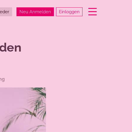
Einloggen
ieder
Neu Anmelden
 den
ing