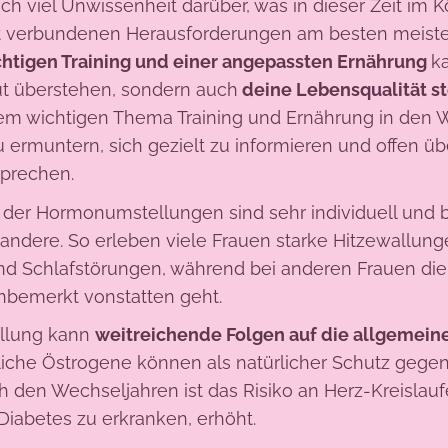
h viel Unwissenheit darüber, was in dieser Zeit im K
t verbundenen Herausforderungen am besten meister
chtigen Training und einer angepassten Ernährung
k
ut überstehen, sondern auch
deine Lebensqualität s
em wichtigen Thema Training und Ernährung in den 
ermuntern, sich gezielt zu informieren und offen üb
sprechen.
 der Hormonumstellungen sind sehr individuell und
 andere. So erleben viele Frauen starke Hitzewallung
nd Schlafstörungen, während bei anderen Frauen di
nbemerkt vonstatten geht.
llung kann
weitreichende Folgen auf die allgemein
iche Östrogene können als natürlicher Schutz gege
ch den Wechseljahren ist das Risiko an Herz-Kreislau
iabetes zu erkranken, erhöht.