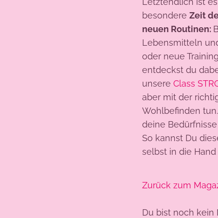
Letztendlich ist e
besondere
Zeit d
neuen Routinen:
B
Lebensmitteln u
oder neue Training
entdeckst du dab
unsere
Class STR
aber mit der rich
Wohlbefinden tun.
deine Bedürfnisse
So kannst Du die
selbst in die Han
Zurück zum Maga
Du bist noch kein