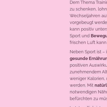
Dem Thema Traini
zu schenken, lohn
Wechseljahren au
vorgebeugt werde
kann positiv unter
Sport und
Bewegun
frischen Luft kan
Neben Sport ist –
gesunde Ernähru
positiven Auswirku
zunehmendem Alter
weniger Kalorien
werden. Mit
natür
notwendigen Nährs
befürchten zu mü