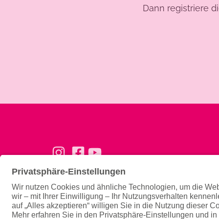
Dann registriere d
Basics
Ernähru
Konzept
Ernähru
Trainingsphilosophie
Magazin