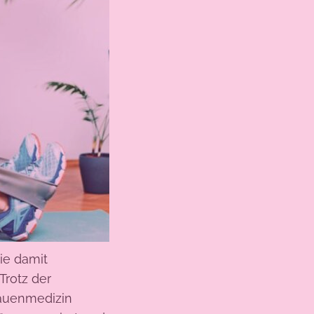
ie damit
rotz der
rauenmedizin