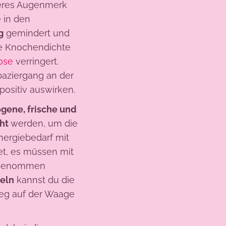
deres Augenmerk
 in den
g
gemindert und
ie Knochendichte
ose
verringert.
paziergang an der
positiv auswirken.
ene, frische und
öht
werden, um die
nergiebedarf mit
et, es müssen mit
ufgenommen
teln
kannst du die
ieg auf der Waage