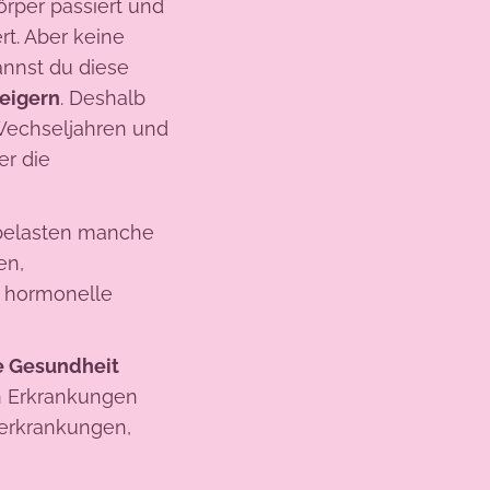
örper passiert und
t. Aber keine
annst du diese
teigern
. Deshalb
Wechseljahren und
er die
 belasten manche
en,
e hormonelle
e Gesundheit
n Erkrankungen
ferkrankungen,