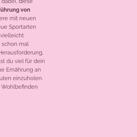
t dabei, diese
führung von
iere mit neuen
eue Sportarten
vielleicht
e schon mal
Herausforderung,
 du viel für dein
ine Ernährung an
uten einzuholen.
n Wohlbefinden